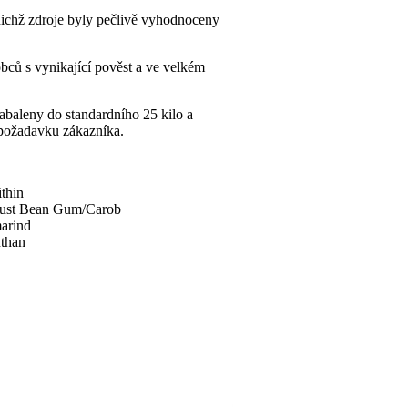
nichž zdroje byly pečlivě vyhodnoceny
obců s vynikající pověst a ve velkém
abaleny do standardního 25 kilo a
 požadavku zákazníka.
thin
ust Bean Gum/Carob
arind
than