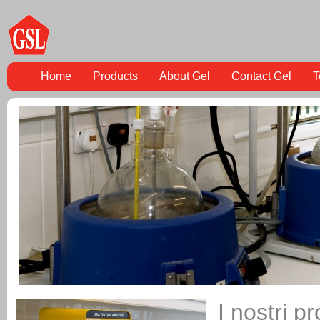
Home
Products
About Gel
Contact Gel
T
I nostri pr